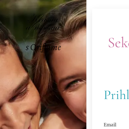
Sek
s Oriflame
Prih
Email