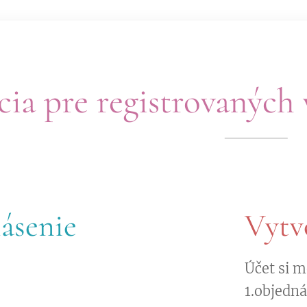
cia pre registrovaných
lásenie
Vytvo
Účet si m
1.objedn