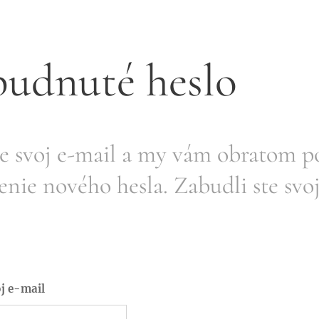
udnuté heslo
e svoj e-mail a my vám obratom po
enie nového hesla. Zabudli ste svo
oj e-mail