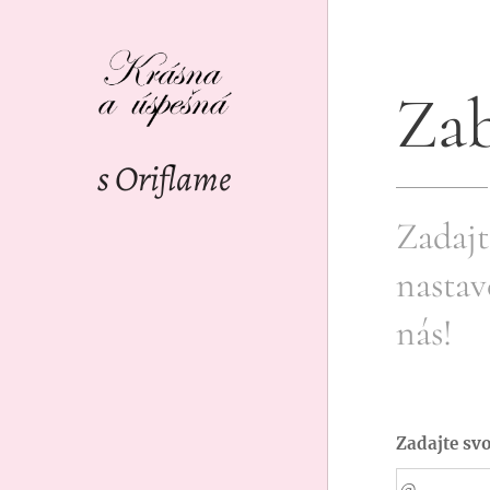
Zab
s Oriflame
Zadajt
nastav
nás!
Zadajte sv