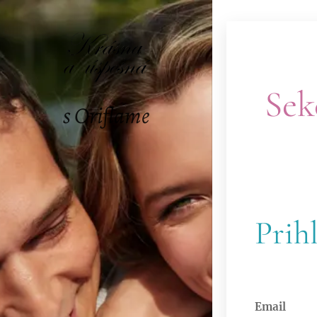
Sek
s Oriflame
Prih
Email