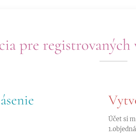
cia pre registrovaných
lásenie
Vytvo
Účet si m
1.objedn