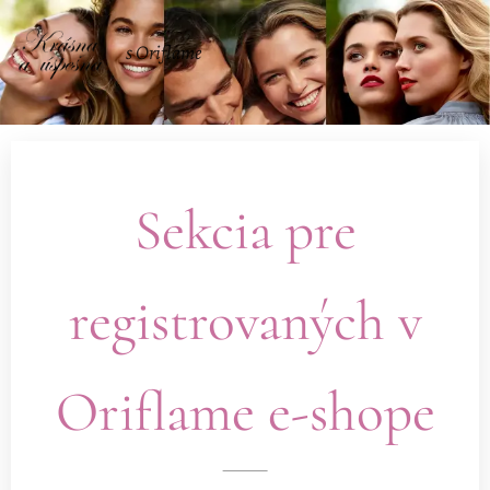
s Oriflame
Sekcia pre
registrovaných v
Oriflame e-shope