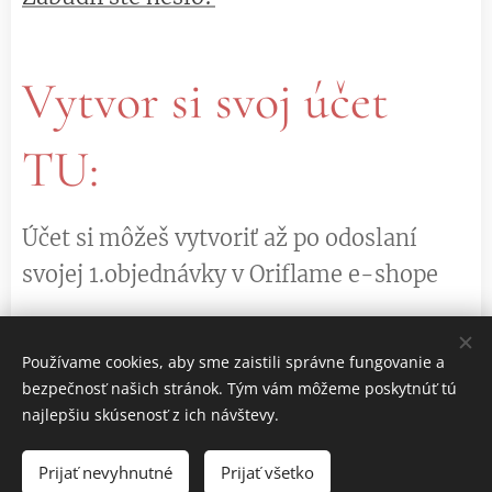
Vytvor si svoj účet
TU:
Účet si môžeš vytvoriť až po odoslaní
svojej 1.objednávky v Oriflame e-shope
Používame cookies, aby sme zaistili správne fungovanie a
VYTVORIŤ ÚČET
bezpečnosť našich stránok. Tým vám môžeme poskytnúť tú
najlepšiu skúsenosť z ich návštevy.
Prijať nevyhnutné
Prijať všetko
Cookies