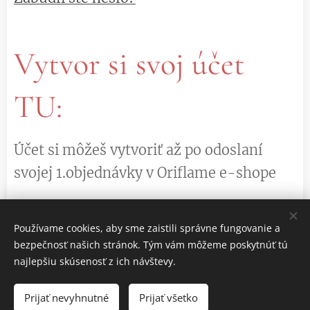
Vytvor si svoj účet
TU:
Účet si môžeš vytvoriť až po odoslaní
svojej 1.objednávky v Oriflame e-shope
Používame cookies, aby sme zaistili správne fungovanie a
VYTVORIŤ ÚČET
bezpečnosť našich stránok. Tým vám môžeme poskytnúť tú
najlepšiu skúsenosť z ich návštevy.
Prijať nevyhnutné
Prijať všetko
Cookies