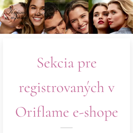
s Oriflame
Sekcia pre
registrovaných v
Oriflame e-shope