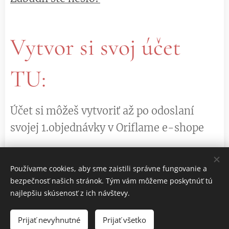
Vytvor si svoj účet
TU:
Účet si môžeš vytvoriť až po odoslaní
svojej 1.objednávky v Oriflame e-shope
Používame cookies, aby sme zaistili správne fungovanie a
VYTVORIŤ ÚČET
bezpečnosť našich stránok. Tým vám môžeme poskytnúť tú
najlepšiu skúsenosť z ich návštevy.
Prijať nevyhnutné
Prijať všetko
Cookies