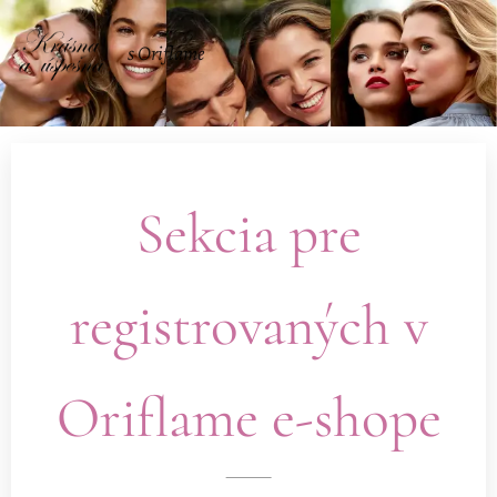
s Oriflame
Sekcia pre
registrovaných v
Oriflame e-shope