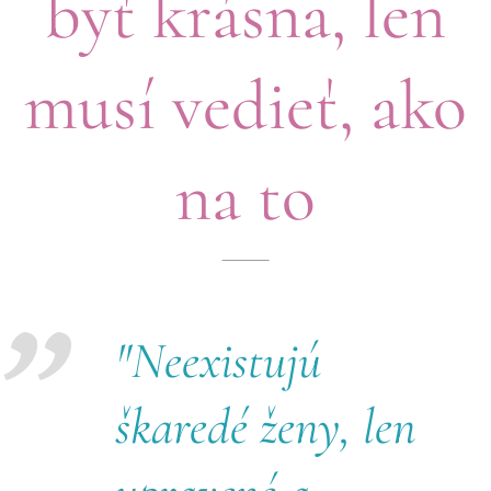
byť krásna, len
musí vedieť, ako
na to
"Neexistujú
škaredé ženy, len