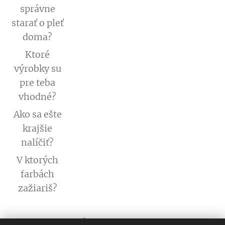
správne
starať o pleť
doma?
Ktoré
výrobky su
pre teba
vhodné?
Ako sa ešte
krajšie
nalíčiť?
V ktorých
farbách
zažiariš?
PREČO ORIFLAME