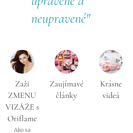
upravené a
neupravené"
Zaži
Zaujímavé
Krásne
ZMENU
články
videá
VIZÁŽE s
Oriflame
Ako sa