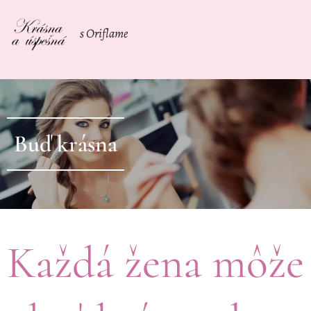
s Oriflame
Buď krásna
Každá žena môže