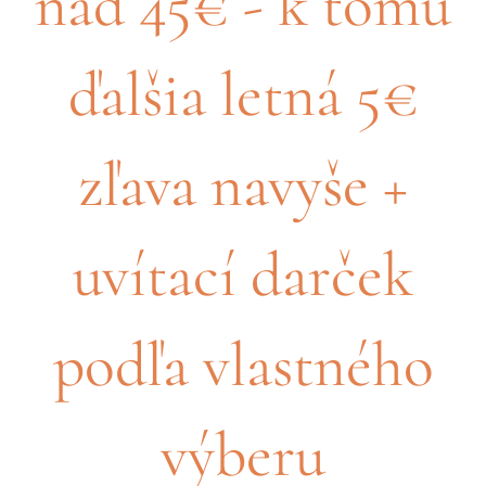
nad 45€ - k tomu
ďalšia letná 5€
zľava navyše +
uvítací darček
podľa vlastného
výberu