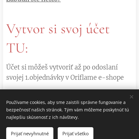
Vytvor si svoj účet
TU:
Účet si môžeš vytvoriť až po odoslaní
svojej 1.objednávky v Oriflame e-shope
Používame cookies, aby sme zaistili správne fungovanie a
VYTVORIŤ ÚČET
bezpečnosť našich stránok. Tým vám môžeme poskytnúť tú
najlepšiu skúsenosť z ich návštevy.
Prijať nevyhnutné
Prijať všetko
Cookies