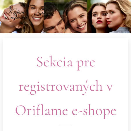
s Oriflame
Sekcia pre
registrovaných v
Oriflame e-shope