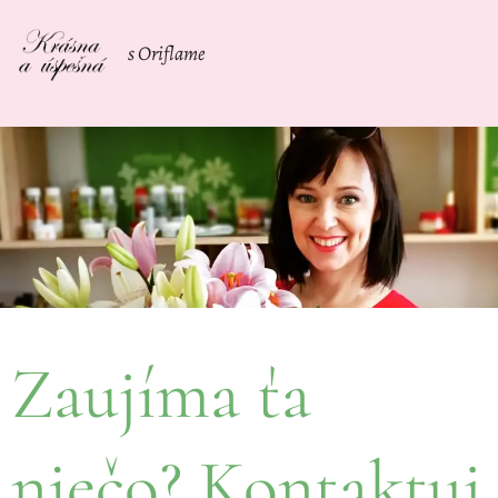
s Oriflame
Zaujíma ťa
niečo? Kontaktuj