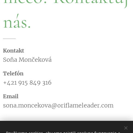
nás.
Kontakt
Soňa Mončeková
Telefón
+421 915 849 316
Email
sona.moncekova@oriflameleader.com
www.krasnaauspesna.sk nie je oficiálnou stránkou Oriflame Slovakia.