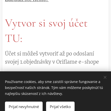
Vytvor si svoj účet
TU:
Účet si môžeš vytvoriť až po odoslaní
svojej 1.objednávky v Oriflame e-shope
Používame cookies, aby sme zaistili správne fungovanie a
VYTVORIŤ ÚČET
bezpečnosť našich stránok. Tým vám môžeme poskytnúť tú
najlepšiu skúsenosť z ich návštevy.
Prijať nevyhnutné
Prijať všetko
Cookies