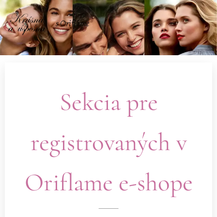
s Oriflame
Sekcia pre
registrovaných v
Oriflame e-shope